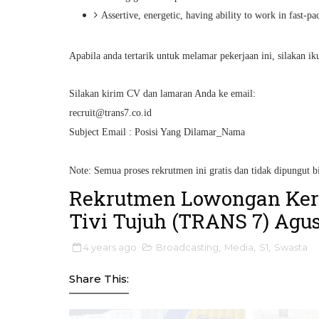
Assertive, energetic, having ability to work in fast-p
Apabila anda tertarik untuk melamar pekerjaan ini, silakan ik
Silakan kirim CV dan lamaran Anda ke email:
recruit@trans7.co.id
Subject Email : Posisi Yang Dilamar_Nama
Note: Semua proses rekrutmen ini gratis dan tidak dipungut b
Rekrutmen Lowongan Kerj
Tivi Tujuh (TRANS 7) Agus
4 years ago
Broadcasting
,
Media
,
S1
,
Swasta
Share This: