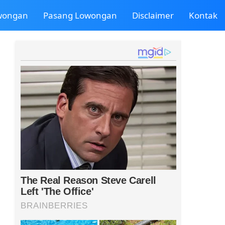
owongan
Pasang Lowongan
Disclaimer
Kontak