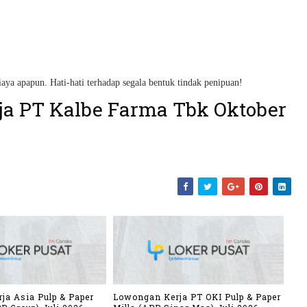
iaya apapun. Hati-hati terhadap segala bentuk tindak penipuan!
a PT Kalbe Farma Tbk Oktober
ja Asia Pulp & Paper
Lowongan Kerja PT OKI Pulp & Paper