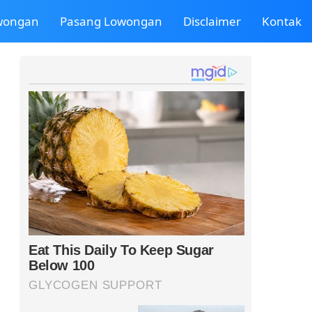
owongan
Pasang Lowongan
Disclaimer
Kontak