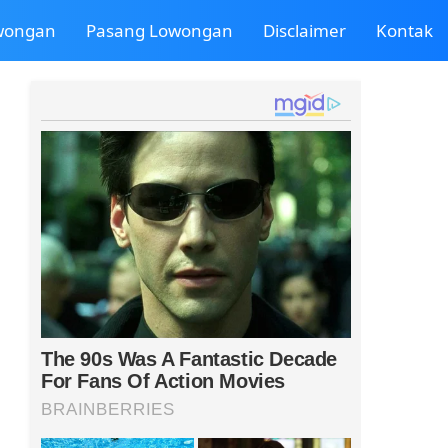
owongan
Pasang Lowongan
Disclaimer
Kontak