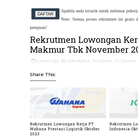
Apabila anda tertarik untuk melamar pekerjaa
DAFTAR
Note: Semua proses rekrutmen ini gratis d
penipuan!
Rekrutmen Lowongan Kerj
Makmur Tbk November 2
4 years ago
Manufaktur
,
Produsen
,
S1
,
Swasta
Share This:
Rekrutmen Lowongan Kerja PT
Rekrutmen L
Wahana Prestasi Logistik Oktober
Indonesia Okt
2023