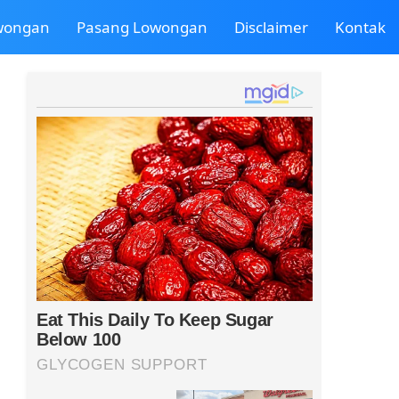
owongan
Pasang Lowongan
Disclaimer
Kontak