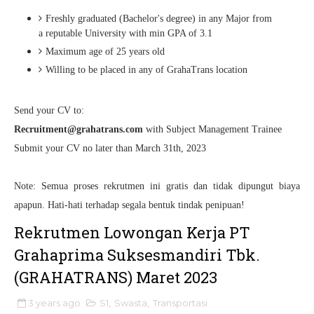
Freshly graduated (Bachelor's degree) in any Major from
a reputable University with min GPA of 3.1
Maximum age of 25 years old
Willing to be placed in any of GrahaTrans location
Send your CV to:
Recruitment@grahatrans.com
with Subject Management Trainee
Submit your CV no later than March 31th, 2023
Note: Semua proses rekrutmen ini gratis dan tidak dipungut biaya
apapun. Hati-hati terhadap segala bentuk tindak penipuan!
Rekrutmen Lowongan Kerja PT
Grahaprima Suksesmandiri Tbk.
(GRAHATRANS) Maret 2023
3 years ago
S1
,
Swasta
,
Transportasi