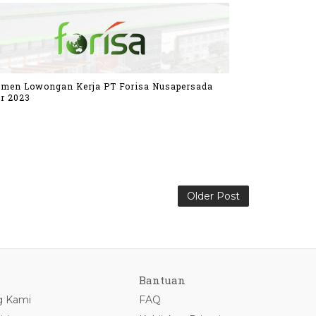
tmen Lowongan Kerja PT Forisa Nusapersada
r 2023
Older Post
Bantuan
g Kami
FAQ