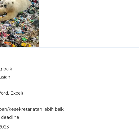
g baik
asian
rd, Excel)
pan/kesekretariatan lebih baik
 deadline
 2023