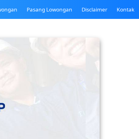
owongan
Pasang Lowongan
Disclaimer
Kontak