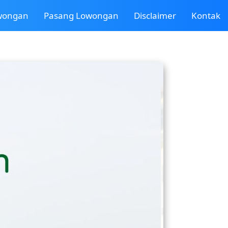
owongan
Pasang Lowongan
Disclaimer
Kontak