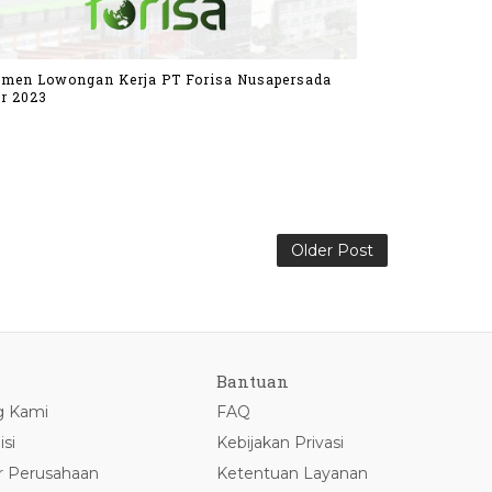
tmen Lowongan Kerja PT Forisa Nusapersada
r 2023
Older Post
Bantuan
g Kami
FAQ
isi
Kebijakan Privasi
r Perusahaan
Ketentuan Layanan