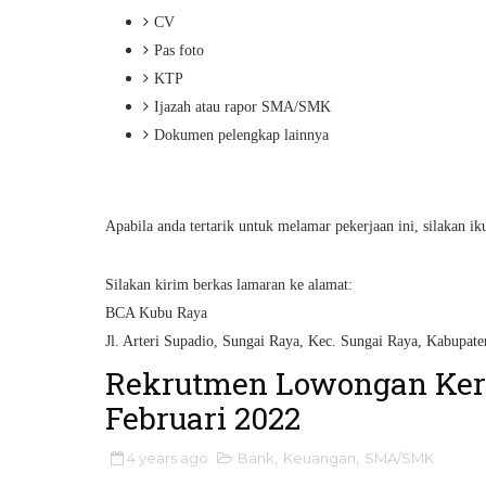
CV
Pas foto
KTP
Ijazah atau rapor SMA/SMK
Dokumen pelengkap lainnya
Apabila anda tertarik untuk melamar pekerjaan ini, silakan iku
Silakan kirim berkas lamaran ke alamat:
BCA Kubu Raya
Jl. Arteri Supadio, Sungai Raya, Kec. Sungai Raya, Kabupa
Rekrutmen Lowongan Kerj
Februari 2022
4 years ago
Bank
,
Keuangan
,
SMA/SMK