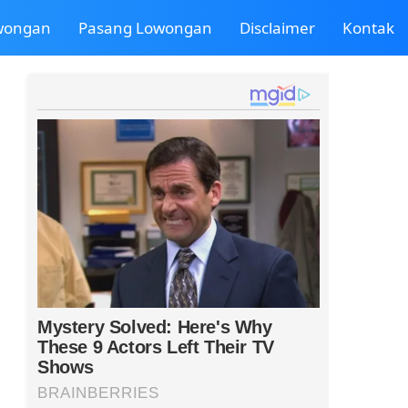
owongan
Pasang Lowongan
Disclaimer
Kontak