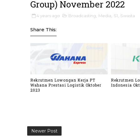
Group) November 2022
4 years ago
Broadcasting
,
Media
,
S1
,
Swasta
Share This:
Rekrutmen Lowongan Kerja PT
Rekrutmen L
Wahana Prestasi Logistik Oktober
Indonesia Okt
2023
Newer Post