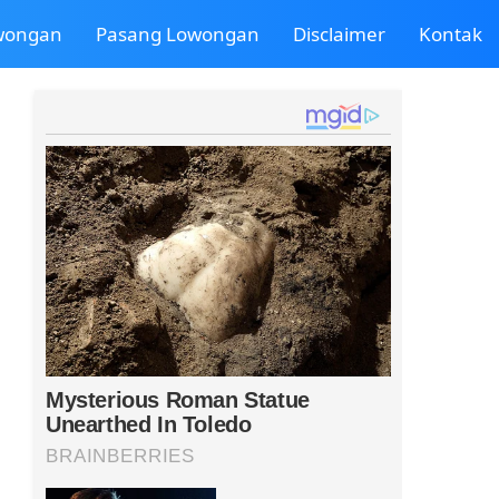
owongan
Pasang Lowongan
Disclaimer
Kontak