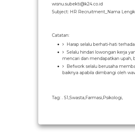
wisnu.subekti@k24.co.id
Subject: HR Recruitment_Nama Leng
Catatan:
Harap selalu berhati-hati terhad
Selalu hindari lowongan kerja y
mencari dan mendapatkan upah, b
Befwork selalu berusaha membant
baiknya apabila diimbangi oleh waw
Tag: . S1,Swasta,Farmasi,Psikologi,