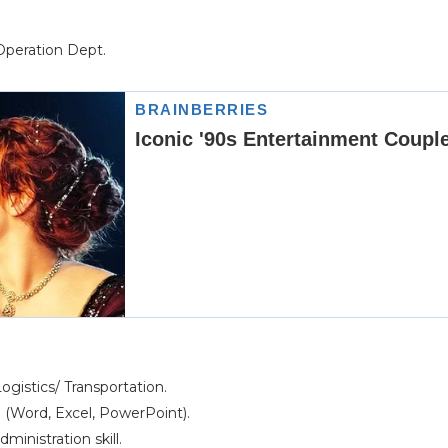
Operation Dept.
gistics/ Transportation.
ce (Word, Excel, PowerPoint).
nistration skill.