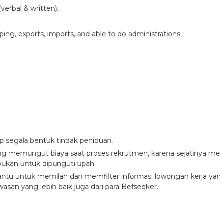
erbal & written).
ping, exports, imports, and able to do administrations.
ap segala bentuk tindak penipuan.
ang memungut biaya saat proses rekrutmen, karena sejatinya men
ukan untuk dipunguti upah.
u untuk memilah dan memfilter informasi lowongan kerja yang d
asan yang lebih baik juga dari para Befseeker.