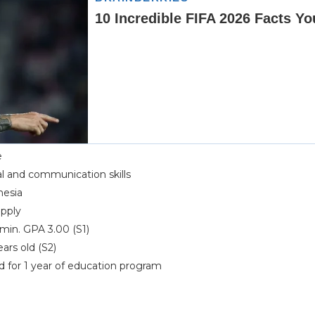
e
al and communication skills
nesia
apply
min. GPA 3.00 (S1)
ars old (S2)
ed for 1 year of education program