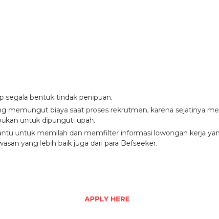
ap segala bentuk tindak penipuan.
ang memungut biaya saat proses rekrutmen, karena sejatinya men
ukan untuk dipunguti upah.
u untuk memilah dan memfilter informasi lowongan kerja yang d
asan yang lebih baik juga dari para Befseeker.
APPLY HERE