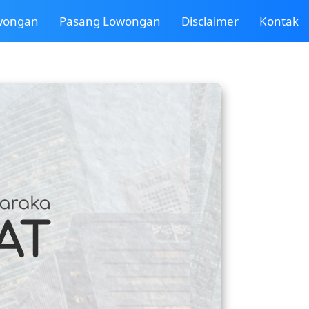
owongan
Pasang Lowongan
Disclaimer
Kontak