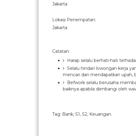
Jakarta
Lokasi Penempatan:
Jakarta
Catatan:
Harap selalu berhati-hati terhad
Selalu hindari lowongan kerja y
mencari dan mendapatkan upah, b
Befwork selalu berusaha membant
baiknya apabila diimbangi oleh waw
Tag: Bank, S1, S2, Keuangan.