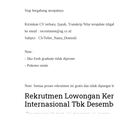
Siap bergabung secepatnya
Kirimkan CV terbaru, Ijazah, Transkrip Nilai terupdate (diga
ke email : recruitment@ag.co.id
Subject : CS/Teller_Nama_Domisili
Note :
- Jika fresh graduate tidak diproses
- Psikotes onsite
Note: Semua proses rekrutmen ini gratis dan tidak dipungut b
Rekrutmen Lowongan Kerj
Internasional Tbk Desemb
4 years ago
Bank
,
D3
,
Keuangan
,
S1
,
Swasta