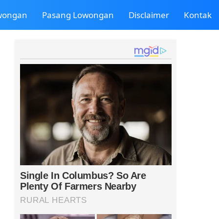
owongan
Pasang Lowongan
Disclaimer
Kontak