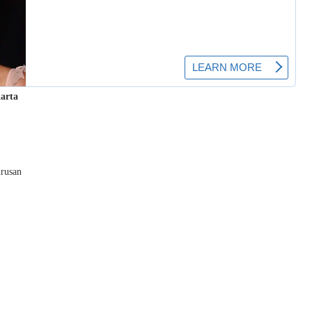
karta
urusan